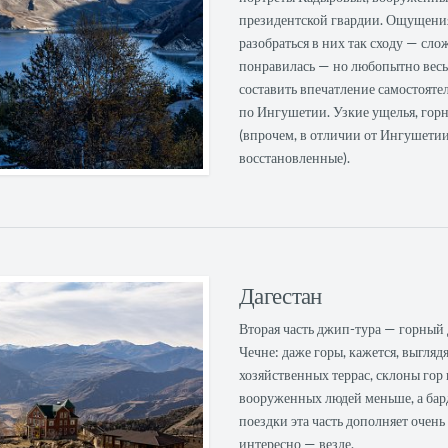
президентской гвардии. Ощущения
разобраться в них так сходу — сло
понравилась — но любопытно весьм
составить впечатление самостояте
по Ингушетии. Узкие ущелья, гор
(впрочем, в отличии от Ингушетии
восстановленные).
Дагестан
Вторая часть джип-тура — горный Д
Чечне: даже горы, кажется, выгляд
хозяйственных террас, склоны гор 
вооруженных людей меньше, а бар
поездки эта часть дополняет очень
интересно — везде.