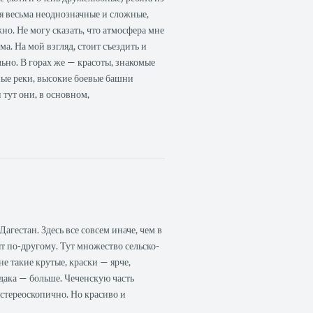
 весьма неоднозначные и сложные,
жно. Не могу сказать, что атмосфера мне
а. На мой взгляд, стоит съездить и
льно. В горах же — красоты, знакомые
ные реки, высокие боевые башни
 тут они, в основном,
агестан. Здесь все совсем иначе, чем в
ят по-другому. Тут множество сельско-
не такие крутые, краски — ярче,
дака — больше. Чеченскую часть
 стереоскопично. Но красиво и