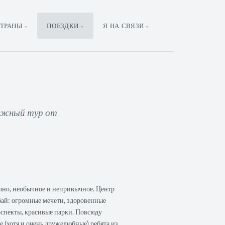
ТРАНЫ
ПОЕЗДКИ
Я НА СВЯЗИ
рожный тур от
ечно, необычное и непривычное. Центр
бай: огромные мечети, здоровенные
спекты, красивые парки. Повсюду
(хотя и очень дружелюбные) ребята из