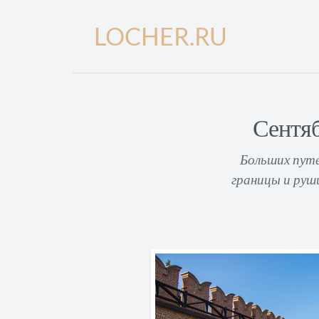
LOCHER.RU
Сентяб
Больших путе
границы и руш