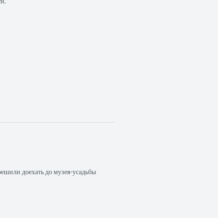
и.
о решили доехать до музея-усадьбы