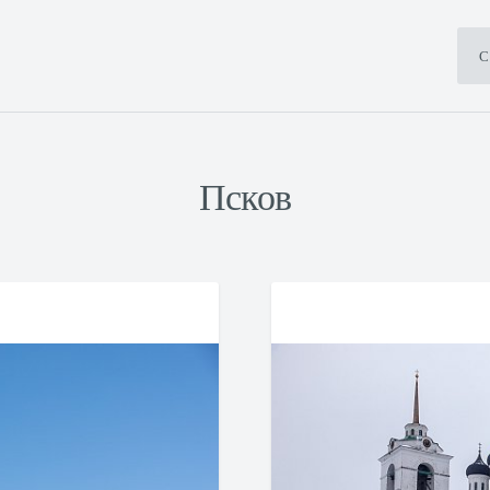
С
Псков