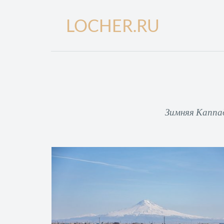
LOCHER.RU
Зимняя Каппад