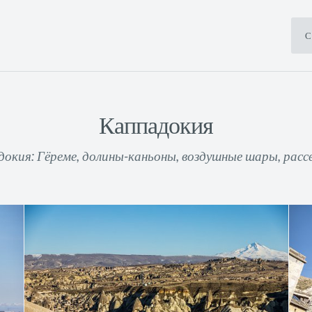
С
Каппадокия
окия: Гёреме, долины-каньоны, воздушные шары, рас